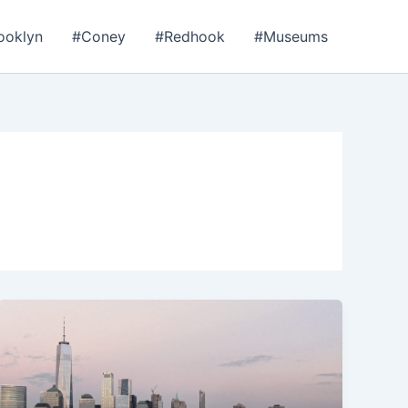
ooklyn
#Coney
#Redhook
#Museums