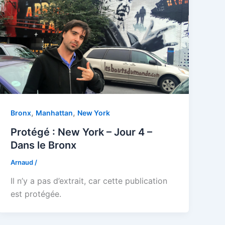
,
,
Bronx
Manhattan
New York
Protégé : New York – Jour 4 –
Dans le Bronx
Arnaud
/
Il n’y a pas d’extrait, car cette publication
est protégée.